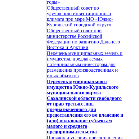
годы»
Общественный совет по
улучшению инвестиционного
климата при мэре МО «Южно-
Курильский городской округ»
Общественный совет при
министерстве Российской
Федерации по развитию Дальнего
Востока и Арктики
Перечень муниципальных земель и
имущества, предлагаемых
потенциальным инвесторам для
размещения производственных и
иных объектов
Перечень муниципального
имущества Южно-Курильского
муниципального округа
Сахалинской области свободного
от прав третьих лиц,
предназначенного для
предоставления его во владение и
(или) пользование субъектам
малого и среднего
предпринимательства
Порядок и условия предоставления