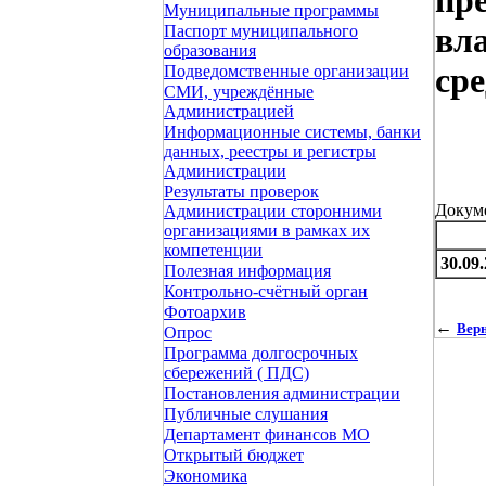
пре
Муниципальные программы
вла
Паспорт муниципального
образования
ср
Подведомственные организации
СМИ, учреждённые
Администрацией
Информационные системы, банки
данных, реестры и регистры
Администрации
Результаты проверок
Докум
Администрации сторонними
организациями в рамках их
компетенции
30.09
Полезная информация
Контрольно-счётный орган
Фотоархив
←
Верн
Опрос
Программа долгосрочных
сбережений ( ПДС)
Постановления администрации
Публичные слушания
Департамент финансов МО
Открытый бюджет
Экономика