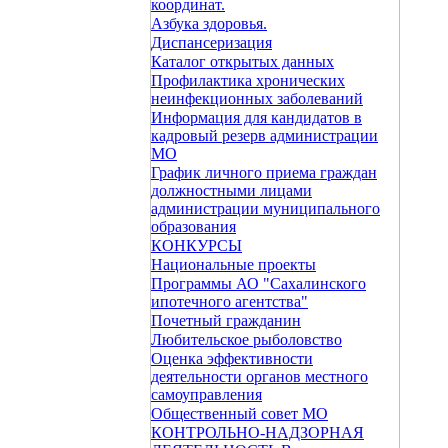
координат.
Азбука здоровья.
Диспансеризация
Каталог открытых данных
Профилактика хронических
неинфекционных заболеваний
Информация для кандидатов в
кадровый резерв администрации
МО
График личного приема граждан
должностными лицами
администрации муниципального
образования
КОНКУРСЫ
Национальные проекты
Программы АО "Сахалинского
ипотечного агентства"
Почетный гражданин
Любительское рыболовство
Оценка эффективности
деятельности органов местного
самоуправления
Общественный совет МО
КОНТРОЛЬНО-НАДЗОРНАЯ