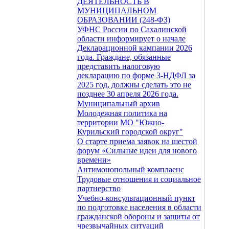
ДЕЯТЕЛЬНОСТЬ В
МУНИЦИПАЛЬНОМ
ОБРАЗОВАНИИ (248-ФЗ)
УФНС России по Сахалинской
области информирует о начале
Декларационной кампании 2026
года. Граждане, обязанные
представить налоговую
декларацию по форме 3-НДФЛ за
2025 год, должны сделать это не
позднее 30 апреля 2026 года.
Муниципальный архив
Молодежная политика на
территории МО "Южно-
Курильский городской округ"
О старте приема заявок на шестой
форум «Сильные идеи для нового
времени»
Антимонопольный комплаенс
Трудовые отношения и социальное
партнерство
Учебно-консультационный пункт
по подготовке населения в области
гражданской обороны и защиты от
чрезвычайных ситуаций