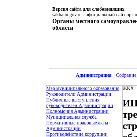
Версия сайта для слабовидящих
sakhalin.gov.ru
-
официальный сайт орга
Органы местного самоуправле
области
Администрация
Собрание
Мэр муниципального образования
ЖКХ
Руководители Администрации
Публичные выступления
ИН
руководителей Администрации
Полномочия Администрации
тр
Муниципальная служба
Нормативные правовые акты
ст
Администрации
Противодействие коррупции