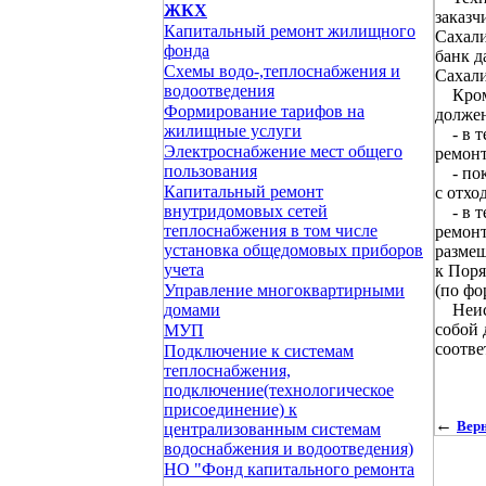
ЖКХ
заказч
Капитальный ремонт жилищного
Сахали
фонда
банк д
Схемы водо-,теплоснабжения и
Сахали
водоотведения
Кроме 
Формирование тарифов на
долже
жилищные услуги
- в те
Электроснабжение мест общего
ремонт
пользования
- покв
Капитальный ремонт
с отхо
внутридомовых сетей
- в те
теплоснабжения в том числе
ремонт
установка общедомовых приборов
размещ
учета
к Поря
(по фо
Управление многоквартирными
Неиспо
домами
собой 
МУП
соотве
Подключение к системам
теплоснабжения,
подключение(технологическое
присоединение) к
←
Верн
централизованным системам
водоснабжения и водоотведения)
НО "Фонд капитального ремонта