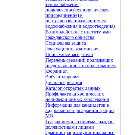
теплоснабжения,
подключение(технологическое
присоединение) к
централизованным системам
водоснабжения и водоотведения)
Взаимодействие с институтами
гражданского общества
Социальная защита
Эвакуационная комиссия
Присяжные заседатели
Перечень сведений подлежащих
представлению с использованием
координат.
Азбука здоровья.
Диспансеризация
Каталог открытых данных
Профилактика хронических
неинфекционных заболеваний
Информация для кандидатов в
кадровый резерв администрации
МО
График личного приема граждан
должностными лицами
администрации муниципального