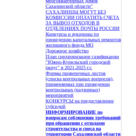
многоквартирных домов
Сахалинской области"
САХАЛИНЦЫ МОГУТ БЕЗ
КОМИССИИ ОПЛАТИТЬ СЧЕТА
ЗА ВЫВОЗ ОТХОДОВ В
ОТДЕЛЕНИЯХ ПОЧТЫ РОССИИ
Конкурсы и аукционы по
проведению капитальных ремонтов
жилищного фонда МО
Дорожное хозяйство
План синхронизации газификации
"Южно-Курильский городской
округ" в 2021-2025 г.г.
Формы проверочных листов
(списка контрольных вопросов),
применяемых при проведении
контрольных (надзорных)
мероприятий
КОНКУРСЫ на предоставление
субсидий
ИНФОРМИРОВАНИЕ по
вопросам соблюдения требований
при обращении с отходами
строительства и сноса на
территории Сахалинской области