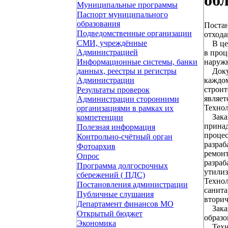
об
Муниципальные программы
Паспорт муниципального
образования
Постан
Подведомственные организации
отхода
СМИ, учреждённые
В целя
Администрацией
в проц
наружн
Информационные системы, банки
Докум
данных, реестры и регистры
каждом
Администрации
строит
Результаты проверок
являет
Администрации сторонними
Технол
организациями в рамках их
Заказч
компетенции
прина
Полезная информация
процес
Контрольно-счётный орган
разраб
Фотоархив
ремонт
Опрос
разраб
Программа долгосрочных
утилиз
сбережений ( ПДС)
Технол
Постановления администрации
санита
Публичные слушания
вторич
Департамент финансов МО
Заказч
Открытый бюджет
образо
Экономика
Технол