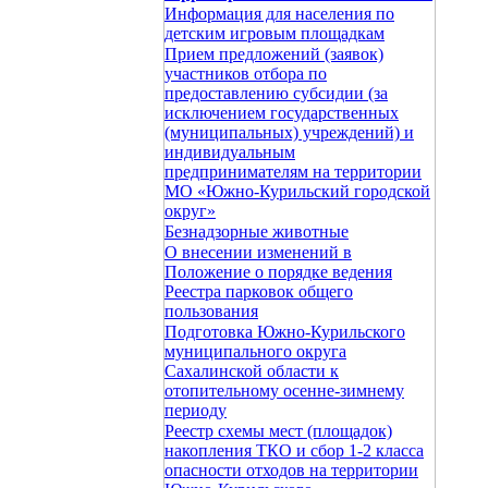
Информация для населения по
детским игровым площадкам
Прием предложений (заявок)
участников отбора по
предоставлению субсидии (за
исключением государственных
(муниципальных) учреждений) и
индивидуальным
предпринимателям на территории
МО «Южно-Курильский городской
округ»
Безнадзорные животные
О внесении изменений в
Положение о порядке ведения
Реестра парковок общего
пользования
Подготовка Южно-Курильского
муниципального округа
Сахалинской области к
отопительному осенне-зимнему
периоду
Реестр схемы мест (площадок)
накопления ТКО и сбор 1-2 класса
опасности отходов на территории