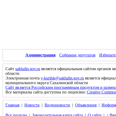
Администрация
Собрание депутатов
Избирате
Сайт
sakhalin.gov.ru
является официальным сайтом органов м
области
Электронная почта
y-kurilsk@sakhalin.gov.ru
является официа
муниципального округа Сахалинской области
Сайт является Российским программным продуктом и размещ
Все материалы сайта доступны по лицензии:
Creative Commons 
Главная
|
Новости
|
Видеоновости
|
Объявления
|
Информ
Все разделы
|
Законодательная карта сайта
|
О сайте
|
↑ Вве