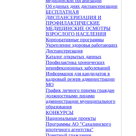
медицинской организации
Об единых днях диспансеризации
БЕСПЛАТНАЯ
ДИСПАНСЕРИЗАЦИЯ И
ПРОФИЛАКТИЧЕСКИЕ
МЕДИЦИНСКИЕ ОСМОТРЫ
ВЗРОСЛОГО НАСЕЛЕНИЯ
Корпоративные программы
Укрепление здоровья работающих
Диспансеризация
Каталог открытых данных
Профилактика хронических
неинфекционных заболеваний
Информация для кандидатов в
кадровый резерв администрации
МО
График личного приема граждан
должностными лицами
администрации муниципального
образования
КОНКУРСЫ
Национальные проекты
Программы АО "Сахалинского
ипотечного агентства"
Почетный гражданин