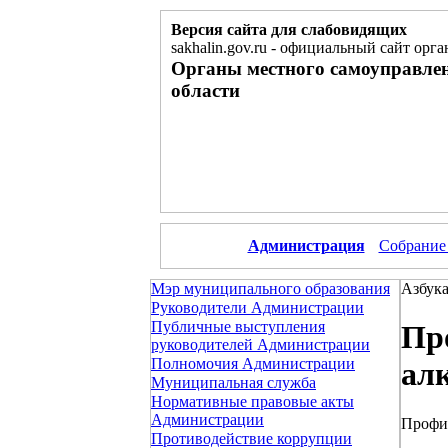
Версия сайта для слабовидящих
sakhalin.gov.ru
-
официальный сайт орга
Органы местного самоуправле
области
Администрация
Собрание
Мэр муниципального образования
Азбука
Руководители Администрации
Публичные выступления
Пр
руководителей Администрации
Полномочия Администрации
ал
Муниципальная служба
Нормативные правовые акты
Администрации
Профи
Противодействие коррупции