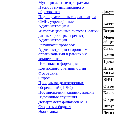
Муниципальные программы
Паспорт муниципального
Докум
образования
Подведомственные организации
СМИ, учреждённые
Боять
Администрацией
Всер
Информационные системы, банки
данных, реестры и регистры
Меро
Администрации
обще
Результаты проверок
Сахал
Администрации сторонними
организациями в рамках их
Канна
компетенции
1 дек
Полезная информация
План
Контрольно-счётный орган
МО «Ю
Фотоархив
Опрос
ВИЧ-и
Программа долгосрочных
О вре
сбережений ( ПДС)
Постановления администрации
Как о
Публичные слушания
О вре
Департамент финансов МО
Вирус
Открытый бюджет
Экономика
Дети 