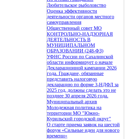
Любительское рыболовство
Оценка эффективности
деятельности органов местного
самоуправления
Общественный совет МО
КОНТРОЛЬНО-НАДЗОРНАЯ
ДЕЯТЕЛЬНОСТЬ В
МУНИЦИПАЛЬНОМ
ОБРАЗОВАНИИ (248-ФЗ)
УФНС России по Сахалинской
области информирует о начале
Декларационной кампании 2026
года. Граждане, обязанные
представить налоговую
декларацию по форме 3-НДФЛ за
2025 год, должны сделать это не
позднее 30 апреля 2026 года.
Муниципальный архив
Молодежная политика на
территории МО "Южно-
Курильский городской округ"
О старте приема заявок на шестой
форум «Сильные идеи для нового
времени»