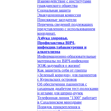
Взаимодействие с институтами
гражданского общества
Социальная защита
Эвакуационная комиссия
Присяжные заседатели
Перечень сведений подлежащих
представлению с использованием
координат.
Азбука здоровья.
Профилактика ВИЧ-
инфекции,табакокурения и
алкоголизма
Информационно-образовательные
материалы по ВИЧ-инфекции
ЗОЖ-задумайся о жизни!
Как защитить себя от гриппа
«Зеленый коридор» для пациентов
с Курильских островов
Об обеспечении пациентов с
сахарным диабетом тест-полосками
и иглами для шприц-ручек
Телефонная линия "1300" работает
в Сахалинском минздраве
Порядок прикрепления к