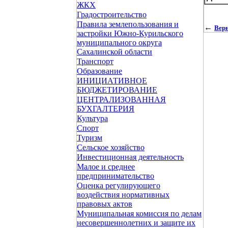
ЖКХ
Градостроительство
Правила землепользования и
←
Верн
застройки Южно-Курильского
муниципального округа
Сахалинской области
Транспорт
Образование
ИНИЦИАТИВНОЕ
БЮДЖЕТИРОВАНИЕ
ЦЕНТРАЛИЗОВАННАЯ
БУХГАЛТЕРИЯ
Культура
Спорт
Туризм
Сельское хозяйство
Инвестиционная деятельность
Малое и среднее
предпринимательство
Оценка регулирующего
воздействия нормативных
правовых актов
Муниципальная комиссия по делам
несовершеннолетних и защите их