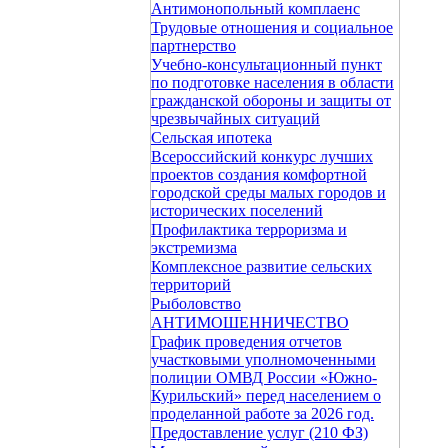
Антимонопольный комплаенс
Трудовые отношения и социальное
партнерство
Учебно-консультационный пункт
по подготовке населения в области
гражданской обороны и защиты от
чрезвычайных ситуаций
Сельская ипотека
Всероссийский конкурс лучших
проектов создания комфортной
городской среды малых городов и
исторических поселений
Профилактика терроризма и
экстремизма
Комплексное развитие сельских
территорий
Рыболовство
АНТИМОШЕННИЧЕСТВО
График проведения отчетов
участковыми уполномоченными
полиции ОМВД России «Южно-
Курильский» перед населением о
проделанной работе за 2026 год.
Предоставление услуг (210 ФЗ)