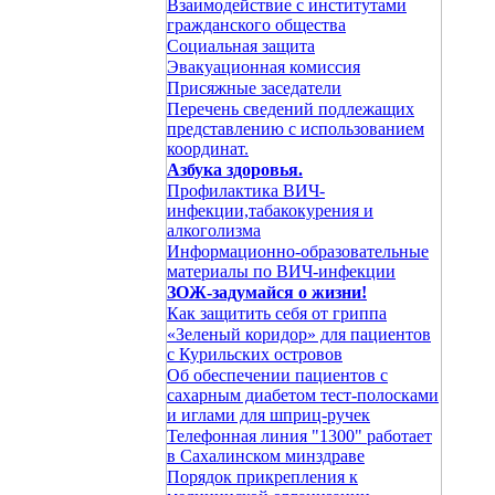
Взаимодействие с институтами
гражданского общества
Социальная защита
Эвакуационная комиссия
Присяжные заседатели
Перечень сведений подлежащих
представлению с использованием
координат.
Азбука здоровья.
Профилактика ВИЧ-
инфекции,табакокурения и
алкоголизма
Информационно-образовательные
материалы по ВИЧ-инфекции
ЗОЖ-задумайся о жизни!
Как защитить себя от гриппа
«Зеленый коридор» для пациентов
с Курильских островов
Об обеспечении пациентов с
сахарным диабетом тест-полосками
и иглами для шприц-ручек
Телефонная линия "1300" работает
в Сахалинском минздраве
Порядок прикрепления к