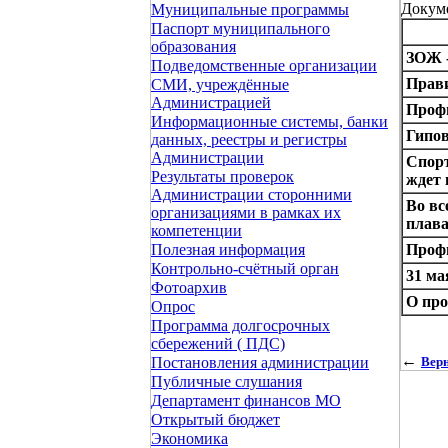
Докум
Муниципальные программы
Паспорт муниципального
образования
ЗОЖ -
Подведомственные организации
Прави
СМИ, учреждённые
Администрацией
Профи
Информационные системы, банки
Гипо
данных, реестры и регистры
Администрации
Спор
Результаты проверок
ждет 
Администрации сторонними
Во вс
организациями в рамках их
плав
компетенции
Проф
Полезная информация
Контрольно-счётный орган
31 ма
Фотоархив
О про
Опрос
Программа долгосрочных
сбережений ( ПДС)
←
Верн
Постановления администрации
Публичные слушания
Департамент финансов МО
Открытый бюджет
Экономика