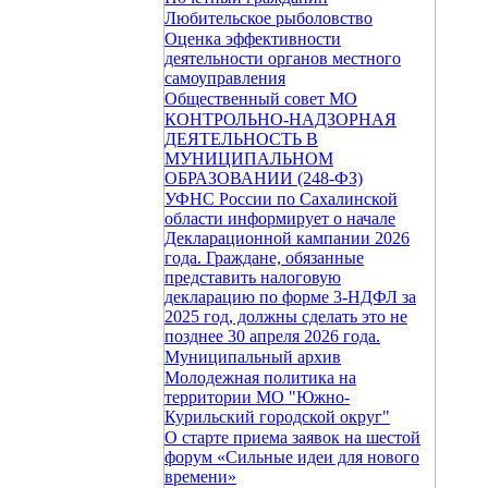
Любительское рыболовство
Оценка эффективности
деятельности органов местного
самоуправления
Общественный совет МО
КОНТРОЛЬНО-НАДЗОРНАЯ
ДЕЯТЕЛЬНОСТЬ В
МУНИЦИПАЛЬНОМ
ОБРАЗОВАНИИ (248-ФЗ)
УФНС России по Сахалинской
области информирует о начале
Декларационной кампании 2026
года. Граждане, обязанные
представить налоговую
декларацию по форме 3-НДФЛ за
2025 год, должны сделать это не
позднее 30 апреля 2026 года.
Муниципальный архив
Молодежная политика на
территории МО "Южно-
Курильский городской округ"
О старте приема заявок на шестой
форум «Сильные идеи для нового
времени»