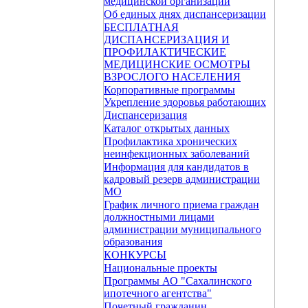
медицинской организации
Об единых днях диспансеризации
БЕСПЛАТНАЯ
ДИСПАНСЕРИЗАЦИЯ И
ПРОФИЛАКТИЧЕСКИЕ
МЕДИЦИНСКИЕ ОСМОТРЫ
ВЗРОСЛОГО НАСЕЛЕНИЯ
Корпоративные программы
Укрепление здоровья работающих
Диспансеризация
Каталог открытых данных
Профилактика хронических
неинфекционных заболеваний
Информация для кандидатов в
кадровый резерв администрации
МО
График личного приема граждан
должностными лицами
администрации муниципального
образования
КОНКУРСЫ
Национальные проекты
Программы АО "Сахалинского
ипотечного агентства"
Почетный гражданин