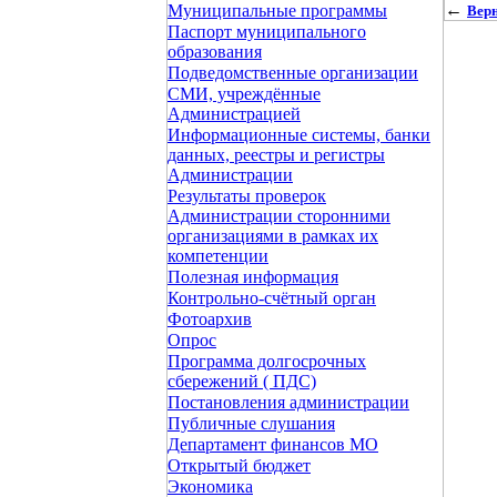
←
Муниципальные программы
Верн
Паспорт муниципального
образования
Подведомственные организации
СМИ, учреждённые
Администрацией
Информационные системы, банки
данных, реестры и регистры
Администрации
Результаты проверок
Администрации сторонними
организациями в рамках их
компетенции
Полезная информация
Контрольно-счётный орган
Фотоархив
Опрос
Программа долгосрочных
сбережений ( ПДС)
Постановления администрации
Публичные слушания
Департамент финансов МО
Открытый бюджет
Экономика