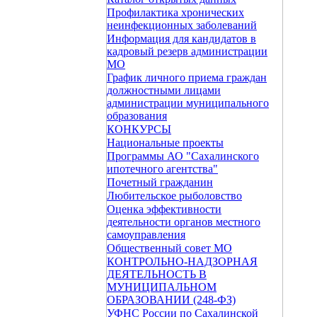
Профилактика хронических
неинфекционных заболеваний
Информация для кандидатов в
кадровый резерв администрации
МО
График личного приема граждан
должностными лицами
администрации муниципального
образования
КОНКУРСЫ
Национальные проекты
Программы АО "Сахалинского
ипотечного агентства"
Почетный гражданин
Любительское рыболовство
Оценка эффективности
деятельности органов местного
самоуправления
Общественный совет МО
КОНТРОЛЬНО-НАДЗОРНАЯ
ДЕЯТЕЛЬНОСТЬ В
МУНИЦИПАЛЬНОМ
ОБРАЗОВАНИИ (248-ФЗ)
УФНС России по Сахалинской