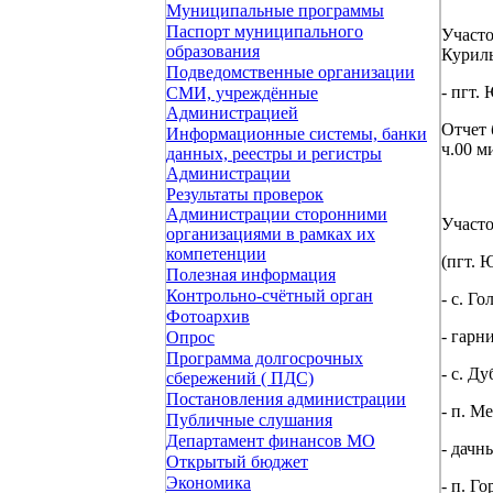
Муниципальные программы
Паспорт муниципального
Участо
образования
Курильс
Подведомственные организации
- пгт.
СМИ, учреждённые
Администрацией
Отчет 
Информационные системы, банки
ч.00 м
данных, реестры и регистры
Администрации
Результаты проверок
Администрации сторонними
Участ
организациями в рамках их
компетенции
(пгт. 
Полезная информация
Контрольно-счётный орган
- с. Г
Фотоархив
- гарн
Опрос
Программа долгосрочных
- с. Ду
сбережений ( ПДС)
Постановления администрации
- п. М
Публичные слушания
Департамент финансов МО
- дачн
Открытый бюджет
Экономика
- п. Г