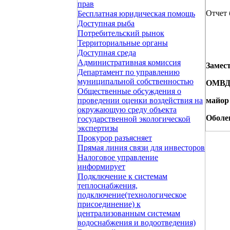
прав
Отчет 
Бесплатная юридическая помощь
Доступная рыба
Потребительский рынок
Территориальные органы
Доступная среда
Административная комиссия
Замес
Департамент по управлению
муниципальной собственностью
ОМВД 
Общественные обсуждения о
майо
проведении оценки воздействия на
окружающую среду объекта
Оболе
государственной экологической
экспертизы
Прокурор разъясняет
Прямая линия связи для инвесторов
Налоговое управление
информирует
Подключение к системам
теплоснабжения,
подключение(технологическое
присоединение) к
централизованным системам
водоснабжения и водоотведения)