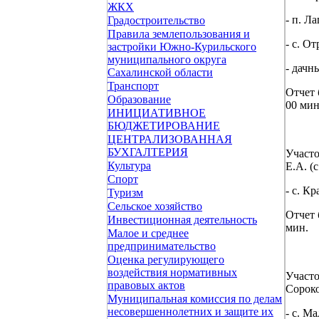
ЖКХ
- п. Л
Градостроительство
Правила землепользования и
- с. От
застройки Южно-Курильского
муниципального округа
- дачн
Сахалинской области
Транспорт
Отчет 
Образование
00 мин
ИНИЦИАТИВНОЕ
БЮДЖЕТИРОВАНИЕ
ЦЕНТРАЛИЗОВАННАЯ
БУХГАЛТЕРИЯ
Участ
Культура
Е.А. (с
Спорт
- с. К
Туризм
Сельское хозяйство
Отчет 
Инвестиционная деятельность
мин.
Малое и среднее
предпринимательство
Оценка регулирующего
воздействия нормативных
Участ
правовых актов
Сороко
Муниципальная комиссия по делам
несовершеннолетних и защите их
- с. М