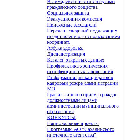
Взаимодействие с институтами
гражданского общества
Социальная защита
Эвакуационная комиссия
Присяжные заседатели
Перечень сведений подлежащих
представлению с использованием
координат.
Азбука здоровья.
Диспансеризация
Каталог открытых данных
Профилактика хронических
неинфекционных заболеваний
Информация для кандидатов в
кадровый резерв администрации
МО
График личного приема граждан
должностными лицами
администрации муниципального
образования
КОНКУРСЫ
Национальные проекты
Программы АО "Сахалинского
ипотечного агентства"