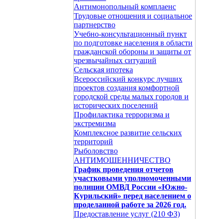
Антимонопольный комплаенс
Трудовые отношения и социальное
партнерство
Учебно-консультационный пункт
по подготовке населения в области
гражданской обороны и защиты от
чрезвычайных ситуаций
Сельская ипотека
Всероссийский конкурс лучших
проектов создания комфортной
городской среды малых городов и
исторических поселений
Профилактика терроризма и
экстремизма
Комплексное развитие сельских
территорий
Рыболовство
АНТИМОШЕННИЧЕСТВО
График проведения отчетов
участковыми уполномоченными
полиции ОМВД России «Южно-
Курильский» перед населением о
проделанной работе за 2026 год.
Предоставление услуг (210 ФЗ)