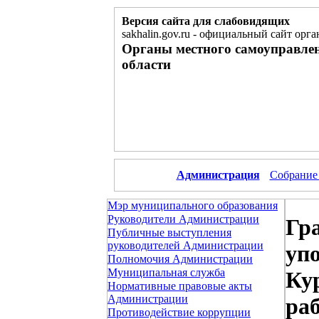
Версия сайта для слабовидящих
sakhalin.gov.ru
-
официальный сайт орга
Органы местного самоуправле
области
Администрация
Собрание
Мэр муниципального образования
Руководители Администрации
Гр
Публичные выступления
руководителей Администрации
уп
Полномочия Администрации
Муниципальная служба
Ку
Нормативные правовые акты
Администрации
раб
Противодействие коррупции