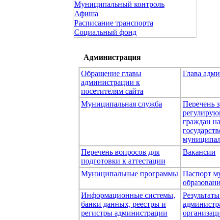
Муниципальный контроль
Афиша
Расписание транспорта
Социальный фонд
Администрация
Обращение главы
Глава адм
администрации к
посетителям сайта
Муниципальная служба
Перечень з
регулирую
граждан н
государст
муниципал
Перечень вопросов для
Вакансии
подготовки к аттестации
Муниципальные программы
Паспорт м
образован
Информационные системы,
Результаты
банки данных, реестры и
администр
регистры администрации
организаци