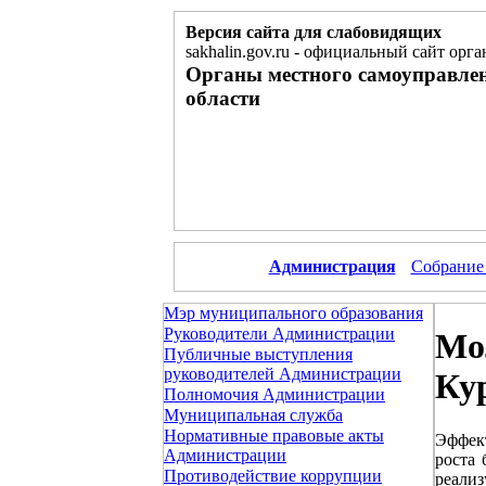
Версия сайта для слабовидящих
sakhalin.gov.ru
-
официальный сайт орга
Органы местного самоуправле
области
Администрация
Собрание
Мэр муниципального образования
Руководители Администрации
Мо
Публичные выступления
руководителей Администрации
Ку
Полномочия Администрации
Муниципальная служба
Нормативные правовые акты
Эффект
Администрации
роста
Противодействие коррупции
реали