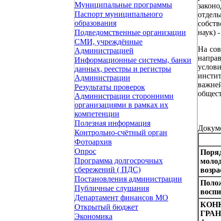
Муниципальные программы
закон
Паспорт муниципального
отдел
образования
собств
наук) 
Подведомственные организации
СМИ, учреждённые
На сов
Администрацией
напра
Информационные системы, банки
услов
данных, реестры и регистры
инсти
Администрации
важне
Результаты проверок
общес
Администрации сторонними
организациями в рамках их
компетенции
Полезная информация
Докум
Контрольно-счётный орган
Фотоархив
Опрос
Поряд
Программа долгосрочных
молод
сбережений ( ПДС)
возра
Постановления администрации
Полож
Публичные слушания
воспи
Департамент финансов МО
КОН
Открытый бюджет
ГРА
Экономика