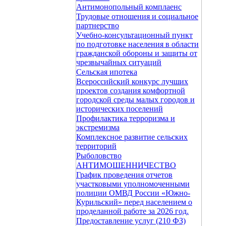
Антимонопольный комплаенс
Трудовые отношения и социальное
партнерство
Учебно-консультационный пункт
по подготовке населения в области
гражданской обороны и защиты от
чрезвычайных ситуаций
Сельская ипотека
Всероссийский конкурс лучших
проектов создания комфортной
городской среды малых городов и
исторических поселений
Профилактика терроризма и
экстремизма
Комплексное развитие сельских
территорий
Рыболовство
АНТИМОШЕННИЧЕСТВО
График проведения отчетов
участковыми уполномоченными
полиции ОМВД России «Южно-
Курильский» перед населением о
проделанной работе за 2026 год.
Предоставление услуг (210 ФЗ)