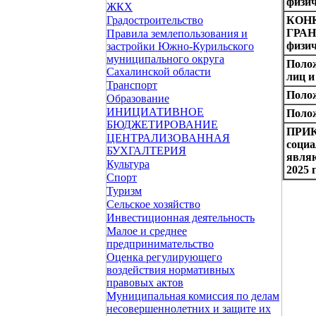
физич
ЖКХ
КОН
Градостроительство
ГРА
Правила землепользования и
физич
застройки Южно-Курильского
муниципального округа
Полож
Сахалинской области
лиц 
Транспорт
Полож
Образование
ИНИЦИАТИВНОЕ
Поло
БЮДЖЕТИРОВАНИЕ
ПРИКА
ЦЕНТРАЛИЗОВАННАЯ
социа
БУХГАЛТЕРИЯ
явля
Культура
2025 г
Спорт
Туризм
Сельское хозяйство
Инвестиционная деятельность
Малое и среднее
предпринимательство
Оценка регулирующего
воздействия нормативных
правовых актов
Муниципальная комиссия по делам
несовершеннолетних и защите их