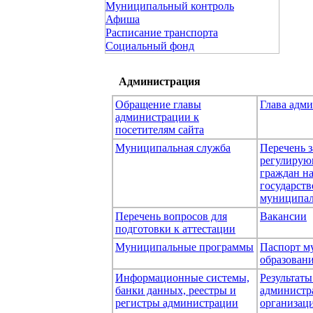
Муниципальный контроль
Афиша
Расписание транспорта
Социальный фонд
Администрация
Обращение главы
Глава адм
администрации к
посетителям сайта
Муниципальная служба
Перечень з
регулирую
граждан н
государст
муниципал
Перечень вопросов для
Вакансии
подготовки к аттестации
Муниципальные программы
Паспорт м
образован
Информационные системы,
Результаты
банки данных, реестры и
администр
регистры администрации
организаци