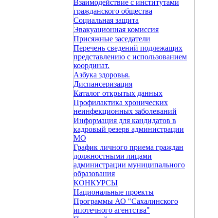
Взаимодействие с институтами
гражданского общества
Социальная защита
Эвакуационная комиссия
Присяжные заседатели
Перечень сведений подлежащих
представлению с использованием
координат.
Азбука здоровья.
Диспансеризация
Каталог открытых данных
Профилактика хронических
неинфекционных заболеваний
Информация для кандидатов в
кадровый резерв администрации
МО
График личного приема граждан
должностными лицами
администрации муниципального
образования
КОНКУРСЫ
Национальные проекты
Программы АО "Сахалинского
ипотечного агентства"