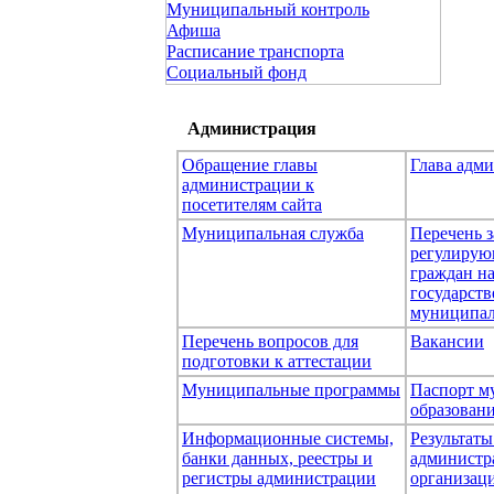
Муниципальный контроль
Афиша
Расписание транспорта
Социальный фонд
Администрация
Обращение главы
Глава адм
администрации к
посетителям сайта
Муниципальная служба
Перечень з
регулирую
граждан н
государст
муниципал
Перечень вопросов для
Вакансии
подготовки к аттестации
Муниципальные программы
Паспорт м
образован
Информационные системы,
Результаты
банки данных, реестры и
администр
регистры администрации
организаци