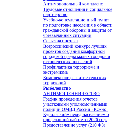
Антимонопольный комплаенс
Трудовые отношения и социальное
партнерство
Учебно-консультационный пункт
по подготовке населения в области
гражданской обороны и защиты от
чрезвычайных ситуаций
Сельская ипотека
Всероссийский конкурс лучших
проектов создания комфортной
городской среды малых городов и
исторических поселений
Профилактика терроризма и
экстремизма
Комплексное развитие сельских
территорий
Рыболовство
АНТИМОШЕННИЧЕСТВО
График проведения отчетов
участковыми уполномоченными
полиции ОМВД России «Южно-
Курильский» перед населением о
проделанной работе за 2026 год.
Предоставление услуг (210 ФЗ)