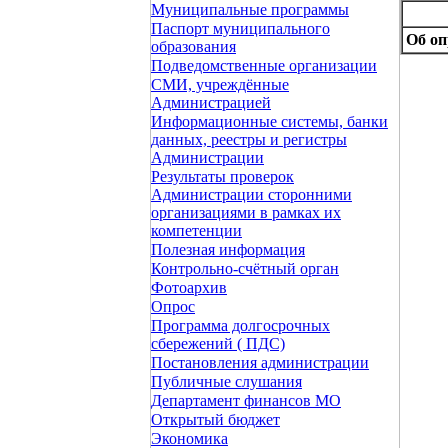
Муниципальные программы
Паспорт муниципального
Об оп
образования
Подведомственные организации
СМИ, учреждённые
Администрацией
Информационные системы, банки
данных, реестры и регистры
Администрации
Результаты проверок
Администрации сторонними
организациями в рамках их
компетенции
Полезная информация
Контрольно-счётный орган
Фотоархив
Опрос
Программа долгосрочных
сбережений ( ПДС)
Постановления администрации
Публичные слушания
Департамент финансов МО
Открытый бюджет
Экономика