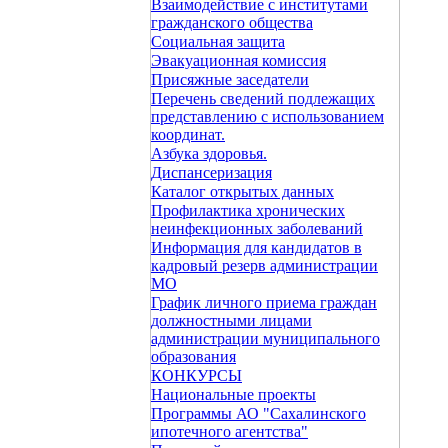
Взаимодействие с институтами
гражданского общества
Социальная защита
Эвакуационная комиссия
Присяжные заседатели
Перечень сведений подлежащих
представлению с использованием
координат.
Азбука здоровья.
Диспансеризация
Каталог открытых данных
Профилактика хронических
неинфекционных заболеваний
Информация для кандидатов в
кадровый резерв администрации
МО
График личного приема граждан
должностными лицами
администрации муниципального
образования
КОНКУРСЫ
Национальные проекты
Программы АО "Сахалинского
ипотечного агентства"