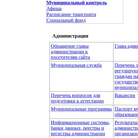
Муниципальный контроль
Афиша
Расписание транспорта
Социальный фонд
Администрация
Обращение главы
Глава адм
администрации к
посетителям сайта
Муниципальная служба
Перечень з
регулирую
граждан н
государст
муниципал
Перечень вопросов для
Вакансии
подготовки к аттестации
Муниципальные программы
Паспорт м
образован
Информационные системы,
Результаты
банки данных, реестры и
администр
регистры администрации
организаци