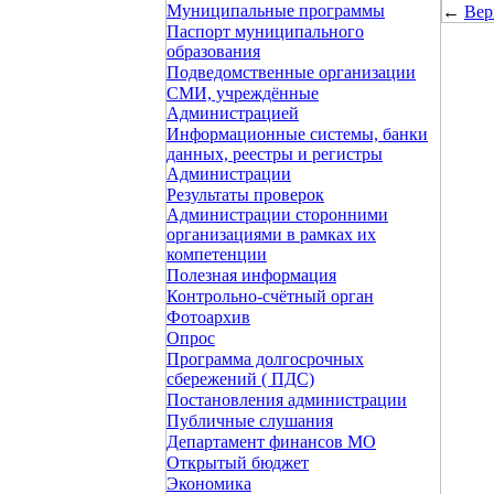
Муниципальные программы
←
Вер
Паспорт муниципального
образования
Подведомственные организации
СМИ, учреждённые
Администрацией
Информационные системы, банки
данных, реестры и регистры
Администрации
Результаты проверок
Администрации сторонними
организациями в рамках их
компетенции
Полезная информация
Контрольно-счётный орган
Фотоархив
Опрос
Программа долгосрочных
сбережений ( ПДС)
Постановления администрации
Публичные слушания
Департамент финансов МО
Открытый бюджет
Экономика