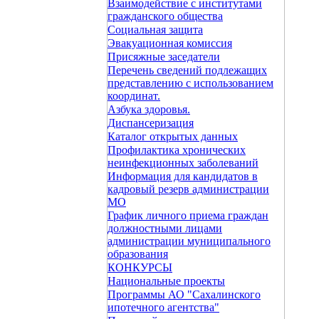
Взаимодействие с институтами
гражданского общества
Социальная защита
Эвакуационная комиссия
Присяжные заседатели
Перечень сведений подлежащих
представлению с использованием
координат.
Азбука здоровья.
Диспансеризация
Каталог открытых данных
Профилактика хронических
неинфекционных заболеваний
Информация для кандидатов в
кадровый резерв администрации
МО
График личного приема граждан
должностными лицами
администрации муниципального
образования
КОНКУРСЫ
Национальные проекты
Программы АО "Сахалинского
ипотечного агентства"