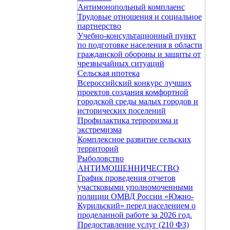
Антимонопольный комплаенс
Трудовые отношения и социальное
партнерство
Учебно-консультационный пункт
по подготовке населения в области
гражданской обороны и защиты от
чрезвычайных ситуаций
Сельская ипотека
Всероссийский конкурс лучших
проектов создания комфортной
городской среды малых городов и
исторических поселений
Профилактика терроризма и
экстремизма
Комплексное развитие сельских
территорий
Рыболовство
АНТИМОШЕННИЧЕСТВО
График проведения отчетов
участковыми уполномоченными
полиции ОМВД России «Южно-
Курильский» перед населением о
проделанной работе за 2026 год.
Предоставление услуг (210 ФЗ)