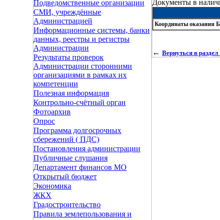
Документы в налич
Подведомственные организации
СМИ, учреждённые
Администрацией
Координаты оказания
Информационные системы, банки
данных, реестры и регистры
Администрации
←
Вернуться в раздел
Результаты проверок
Администрации сторонними
организациями в рамках их
компетенции
Полезная информация
Контрольно-счётный орган
Фотоархив
Опрос
Программа долгосрочных
сбережений ( ПДС)
Постановления администрации
Публичные слушания
Департамент финансов МО
Открытый бюджет
Экономика
ЖКХ
Градостроительство
Правила землепользования и